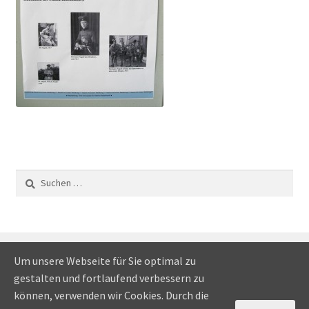
Suchen
nach:
Um unsere Webseite für Sie optimal zu
gestalten und fortlaufend verbessern zu
© Scribeo-Verlag 2026
können, verwenden wir Cookies. Durch die
Erstellt mit Storefront
.