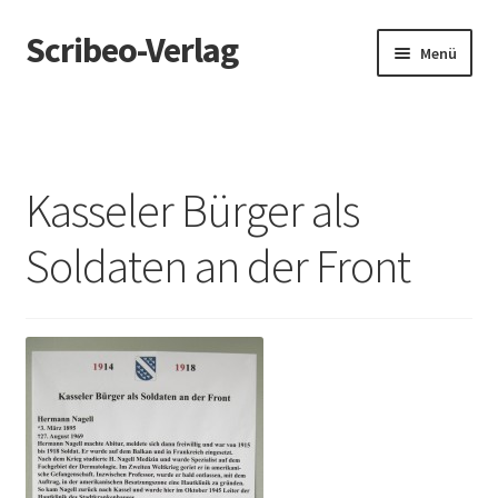
Scribeo-Verlag
Zur
Zum
Menü
Navigation
Inhalt
springen
springen
Kontakt
Datenschutz
Kasseler Bürger als
Impressum
Soldaten an der Front