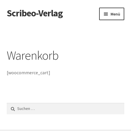
Scribeo-Verlag
Zur
Zum
Menü
Navigation
Inhalt
springen
springen
Kontakt
Datenschutz
Warenkorb
Impressum
[woocommerce_cart]
Suchen
nach: